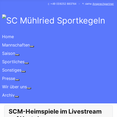
: +49 (0)8252 883764 -
: siehe
Ansprechpartner
(
*
Home
Mannschaften
More about: Mannschaften
Saison
More about: Saison
Sportliches
More about: Sportliches
Sonstiges
More about: Sonstiges
Presse
More about: Presse
Wir über uns
More about: Wir über uns
Archiv
More about: Archiv
SCM-Heimspiele im Livestream