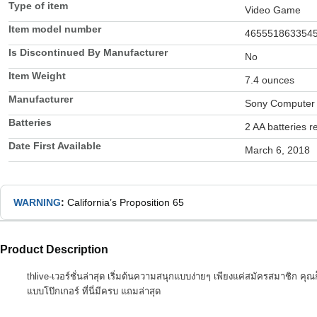
Type of item
Video Game
Item model number
465551863354
Is Discontinued By Manufacturer
No
Item Weight
7.4 ounces
Manufacturer
Sony Computer 
Batteries
2 AA batteries r
Date First Available
March 6, 2018
WARNING
:
California’s Proposition 65
Product Description
thlive-เวอร์ชั่นล่าสุด เริ่มต้นความสนุกแบบง่ายๆ เพียงแค่สมัครสมาชิก ค
แบบโป๊กเกอร์ ที่นี่มีครบ แถมล่าสุด