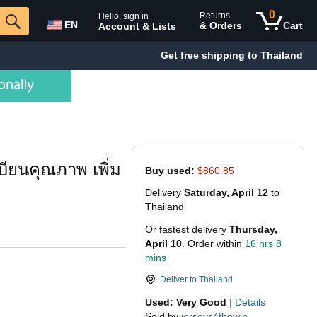
0
Returns
Hello, sign in
EN
& Orders
Cart
Account & Lists
Get free shipping to Thailand
เบียนคุณภาพ เพิ่ม
Buy used:
$860.85
Delivery
Saturday, April 12
to
Thailand
Or fastest delivery
Thursday,
April 10
. Order within
16 hrs 8
mins
Deliver to
Thailand
Used: Very Good
|
Details
Sold by
jerseys4thewin