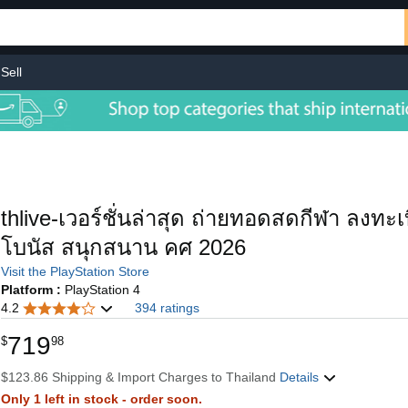
Sell
thlive-เวอร์ชั่นล่าสุด ถ่ายทอดสดกีฬา ลงทะ
โบนัส สนุกสนาน คศ 2026
Visit the PlayStation Store
Platform :
PlayStation 4
4.2
394 ratings
719
$
98
$123.86 Shipping & Import Charges to Thailand
Details
Only 1 left in stock - order soon.