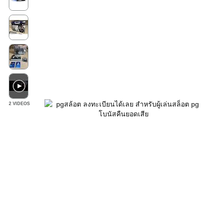
2 VIDEOS