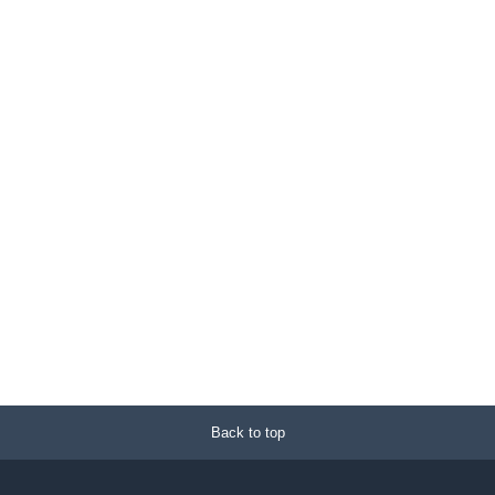
Back to top