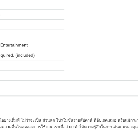
5
Entertainment
equired. (included)
ย่างเต็มที่ ไม่ว่าจะเป็น ส่วนลด โปรโมชั่นรายสัปดาห์ ที่อัปเดตเสมอ หรือแม้กร
มความลื่นไหลตลอดการใช้งาน เราเชื่อว่าจะทำให้ความรู้สึกในการเล่นเกมของคุ