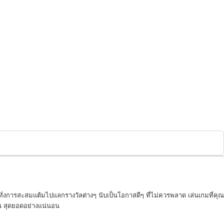
ะทั่งการสะสมแต้มไปแลกรางวัลต่างๆ นับเป็นโอกาสดีๆ ที่ไม่ควรพลาด เล่นเกมที่คุณ
ณ สุดยอดอย่างแน่นอน