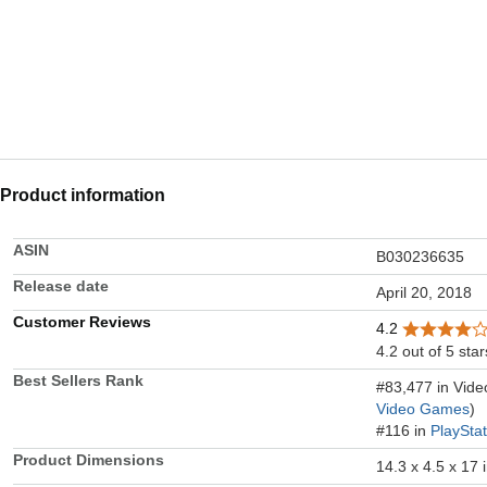
Product information
ASIN
B030236635
Release date
April 20, 2018
Customer Reviews
4.2
4.2 out of 5 star
Best Sellers Rank
#83,477 in Vid
Video Games
)
#116 in
PlaySta
Product Dimensions
14.3 x 4.5 x 17