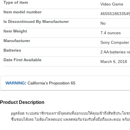
Type of item
Video Game
Item model number
465551863354
Is Discontinued By Manufacturer
No
Item Weight
7.4 ounces
Manufacturer
Sony Computer 
Batteries
2 AA batteries r
Date First Available
March 6, 2018
WARNING
:
California’s Proposition 65
Product Description
pgสล้อต ระบบสมาชิกของเรามีจุดเด่นที่ออกแบบให้คุณเข้าถึงสิทธิประโยชน์อ
ชื่นชอบได้เลย ไม่ต้องโหลดแอป แพลตฟอร์มรองรับทั้งมือถือและคอม พร้อ