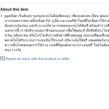
About this item
pgสล้อต เริ่มต้นความสนุกแบบไม่ต้องคิดเยอะ เพียงแค่ลงทะเบียน คุณจะ
จากเกมหลากหลายทั้งสล็อต PG รูเล็ต และเกมกีฬาโดยที่ไม่เสียค่าใช้จ่า
ต้องฝากเงินก่อน แค่เข้าระบบก็สามารถทดลองเล่นได้ทันที พร้อมสำรวจฟีเ
นอกจากนี้ เรายังมีระบบสมาชิกออกแบบมาเพื่อให้คุณเข้าถึงสิทธิประโยชน์
ขวัญ แต้มสะสม หรือโปรโมชั่นรายสัปดาห์ที่รอคุณอยู่ เล่นเกมที่คุณชื่
พลาดไม่ได้กับระบบการแข่งขันโป๊กเกอร์ สปินวงล้อให้ฟรี แพลตฟอร์มรอ
ความลื่นไหลตลอดการใช้งาน แถมที่นี่คุณยังสามารถ เล่นฟรี โดยไม่ต้องฝา
ชนะรางวัล
Report an issue with this product or seller