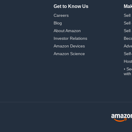
Get to Know Us
Mak
Careers
Sell
Blog
Sell
About Amazon
Sell
Investor Relations
Beco
Amazon Devices
Adve
Amazon Science
Self
Hos
›
Se
with