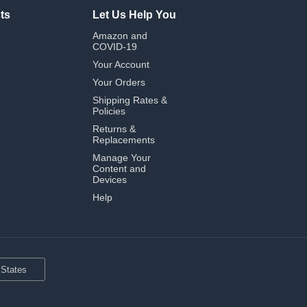
ts
Let Us Help You
Amazon and
COVID-19
Your Account
Your Orders
Shipping Rates &
Policies
Returns &
Replacements
Manage Your
Content and
Devices
Help
 States