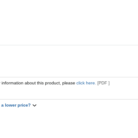
 information about this product, please
click here.
[PDF ]
t a lower price?