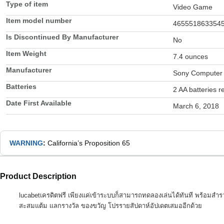
Type of item
Video Game
Item model number
465551863354
Is Discontinued By Manufacturer
No
Item Weight
7.4 ounces
Manufacturer
Sony Computer 
Batteries
2 AA batteries r
Date First Available
March 6, 2018
WARNING
:
California’s Proposition 65
Product Description
lucabetเครดิตฟรี เพียงแค่เข้าระบบก็สามารถทดลองเล่นได้ทันที พร้อมสำรว
สะสมแต้ม แลกรางวัล ของขวัญ โปรรายสัปดาห์อัปเดตเสมออีกด้วย