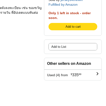
Fulfilled by Amazon
ษ หลังลงทะเบียน เช่น ของขวัญ
รมรายวัน ที่อัปเดตแบบทันต่อ
Only 1 left in stock - order
soon.
Add to cart
Add to List
Other sellers on Amazon
$
335
99
Used (4) from