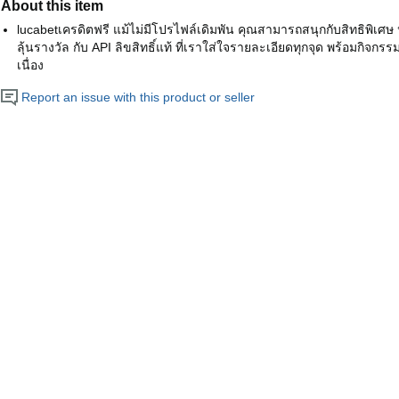
About this item
lucabetเครดิตฟรี แม้ไม่มีโปรไฟล์เดิมพัน คุณสามารถสนุกกับสิทธิพิเศ
ลุ้นรางวัล กับ API ลิขสิทธิ์แท้ ที่เราใส่ใจรายละเอียดทุกจุด พร้อมกิจกร
เนื่อง
Report an issue with this product or seller