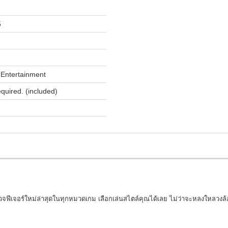
5
Entertainment
equired. (included)
จฟีเจอร์ใหม่ล่าสุดในทุกหมวดเกม เลือกเล่นสไตล์คุณได้เลย ไม่ว่าจะหลงใหลวงล้อร