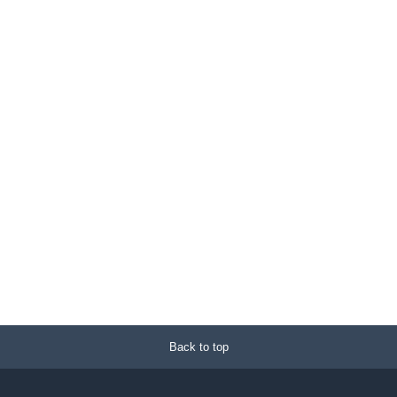
Back to top