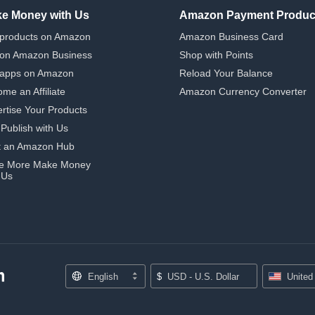
e Money with Us
Amazon Payment Produc
 products on Amazon
Amazon Business Card
 on Amazon Business
Shop with Points
 apps on Amazon
Reload Your Balance
me an Affiliate
Amazon Currency Converter
rtise Your Products
-Publish with Us
t an Amazon Hub
e More Make Money
 Us
English
$
USD - U.S. Dollar
United