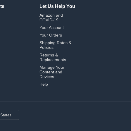
ts
Let Us Help You
Amazon and
COVID-19
Your Account
Your Orders
Shipping Rates &
Policies
Returns &
Replacements
Manage Your
Content and
Devices
Help
 States