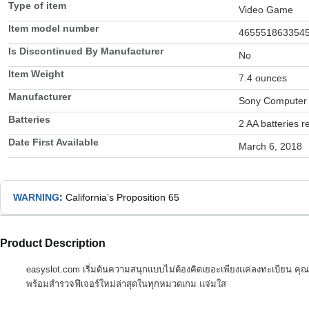
Type of item
Video Game
Item model number
465551863354
Is Discontinued By Manufacturer
No
Item Weight
7.4 ounces
Manufacturer
Sony Computer 
Batteries
2 AA batteries r
Date First Available
March 6, 2018
WARNING
:
California’s Proposition 65
Product Description
easyslot.com เริ่มต้นความสนุกแบบไม่ต้องคิดเยอะเพียงแค่ลงทะเบียน คุณจ
พร้อมสำรวจฟีเจอร์ใหม่ล่าสุดในทุกหมวดเกม แจ่มใส