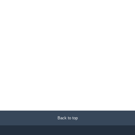
Back to top