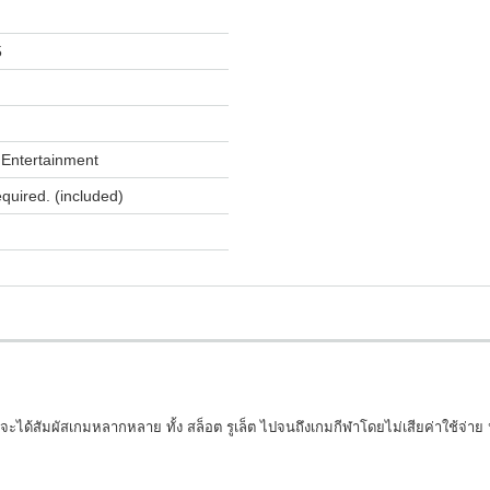
5
Entertainment
equired. (included)
ะได้สัมผัสเกมหลากหลาย ทั้ง สล็อต รูเล็ต ไปจนถึงเกมกีฬาโดยไม่เสียค่าใช้จ่าย 