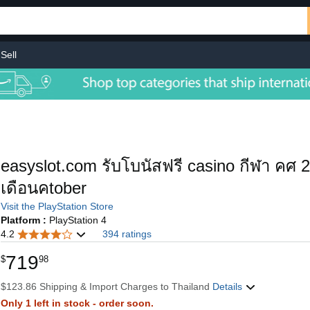
Sell
easyslot.com รับโบนัสฟรี casino กีฬา คศ 
เดือนคtober
Visit the PlayStation Store
Platform :
PlayStation 4
4.2
394 ratings
719
$
98
$123.86 Shipping & Import Charges to Thailand
Details
Only 1 left in stock - order soon.