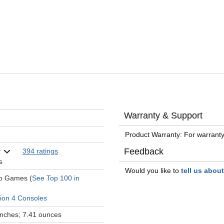
Warranty & Support
Product Warranty: For warranty
Feedback
394 ratings
s
Would you like to
tell us abou
eo Games (
See Top 100 in
tion 4 Consoles
 inches; 7.41 ounces