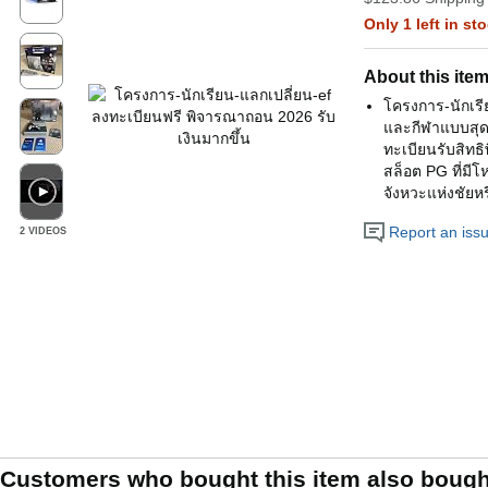
Only 1 left in st
About this ite
โครงการ-นักเรี
และกีฬาแบบสุดม
ทะเบียนรับสิทธ
สล็อต PG ที่มีโ
จังหวะแห่งชัยห
Report an issue
2 VIDEOS
Customers who bought this item also bough