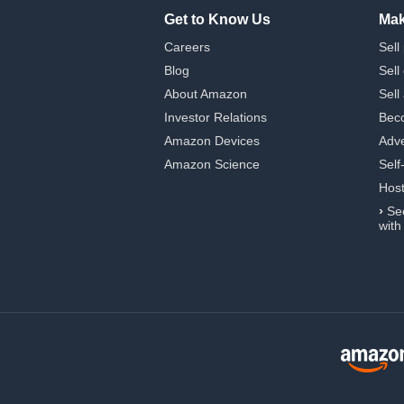
Get to Know Us
Mak
Careers
Sell
Blog
Sell
About Amazon
Sell
Investor Relations
Beco
Amazon Devices
Adve
Amazon Science
Self
Hos
›
Se
with