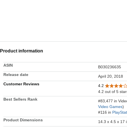
Product information
ASIN
B030236635
Release date
April 20, 2018
Customer Reviews
4.2
4.2 out of 5 star
Best Sellers Rank
#83,477 in Vid
Video Games
)
#116 in
PlaySta
Product Dimensions
14.3 x 4.5 x 17