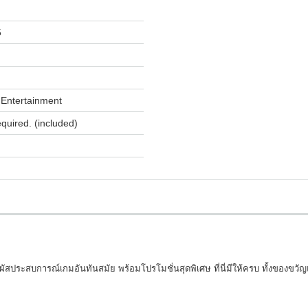
5
Entertainment
equired. (included)
 สัมผัสประสบการณ์เกมอันทันสมัย พร้อมโปรโมชั่นสุดพิเศษ ที่นี่มีให้ครบ ทั้งของขวั