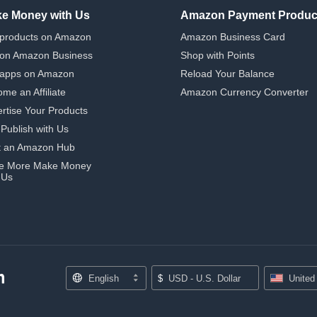
e Money with Us
Amazon Payment Produc
 products on Amazon
Amazon Business Card
 on Amazon Business
Shop with Points
 apps on Amazon
Reload Your Balance
me an Affiliate
Amazon Currency Converter
rtise Your Products
-Publish with Us
t an Amazon Hub
e More Make Money
 Us
English
$
USD - U.S. Dollar
United