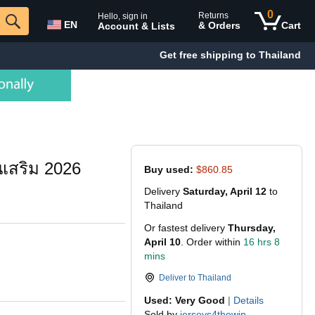
0
Returns
Hello, sign in
EN
& Orders
Cart
Account & Lists
Get free shipping to Thailand
ินเสริม 2026
Buy used:
$860.85
Delivery
Saturday, April 12
to
Thailand
Or fastest delivery
Thursday,
April 10
. Order within
16 hrs 8
mins
Deliver to
Thailand
Used: Very Good
|
Details
Sold by
jerseys4thewin