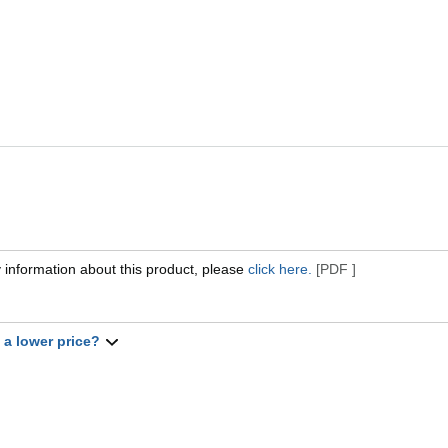
 information about this product, please
click here.
[PDF ]
t a lower price?