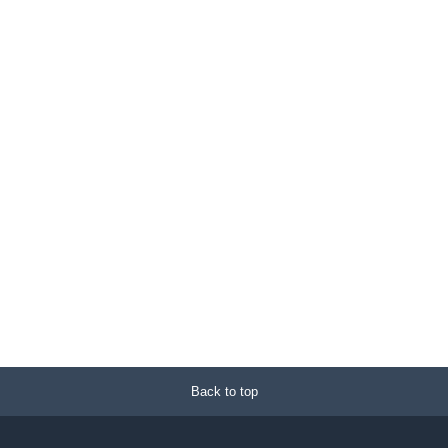
Back to top