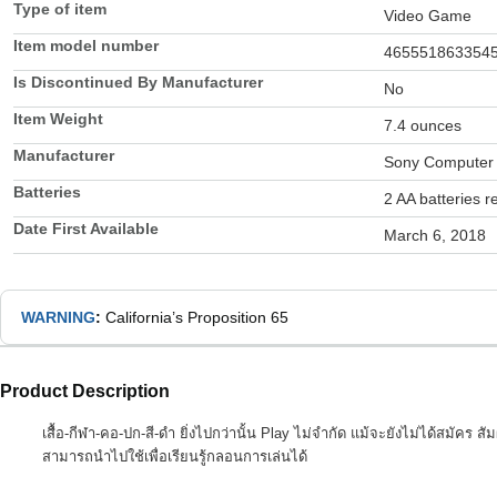
Type of item
Video Game
Item model number
465551863354
Is Discontinued By Manufacturer
No
Item Weight
7.4 ounces
Manufacturer
Sony Computer 
Batteries
2 AA batteries r
Date First Available
March 6, 2018
WARNING
:
California’s Proposition 65
Product Description
เสื้อ-กีฬา-คอ-ปก-สี-ดำ ยิ่งไปกว่านั้น Play ไม่จำกัด แม้จะยังไม่ได้สมัคร
สามารถนำไปใช้เพื่อเรียนรู้กลอนการเล่นได้