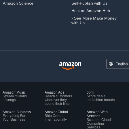
Amazon Science
Self-Publish with Us
Host an Amazon Hub
›
See More Make Money
with Us
English
Amazon Music
Amazon Ads
6pm
Stream millions
Reach customers
Score deals
of songs
wherever they
on fashion brands
spend their time
Amazon Business
AmazonGlobal
Amazon Web
Everything For
Ship Orders
Services
Your Business
Internationally
Scalable Cloud
Computing
Services