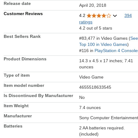
Release date
April 20, 2018
Customer Reviews
4.2
394
ratings
4.2 out of 5 stars
Best Sellers Rank
#83,477 in Video Games (
See
Top 100 in Video Games
)
#116 in
PlayStation 4 Console
Product Dimensions
14.3 x 4.5 x 17 inches; 7.41
ounces
Type of item
Video Game
Item model number
4655518633545
Is Discontinued By Manufacturer
No
Item Weight
7.4 ounces
Manufacturer
Sony Computer Entertainmen
Batteries
2 AA batteries required.
(included)