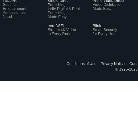
IMDbPro
Kindle Direct
Prime Video Direct
Get Info
Video Distribution
Publishing
Entertainment
Made Easy
Indie Digital & Print
Professionals
Publishing
Need
Made Easy
eero WiFi
Blink
Stream 4K Video
Smart Security
in Every Room
for Every Home
Conditions of Use
Privacy Notice
Cons
© 1996-2025, 