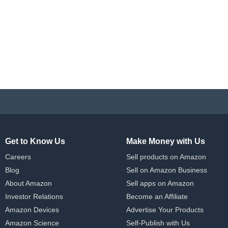
Get to Know Us
Make Money with Us
Careers
Sell products on Amazon
Blog
Sell on Amazon Business
About Amazon
Sell apps on Amazon
Investor Relations
Become an Affiliate
Amazon Devices
Advertise Your Products
Amazon Science
Self-Publish with Us