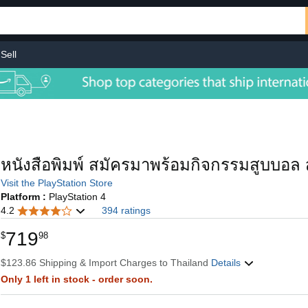
Sell
หนังสือพิมพ์ สมัครมาพร้อมกิจกรรมสูบบอล 
Visit the PlayStation Store
Platform :
PlayStation 4
4.2
394 ratings
719
$
98
$123.86 Shipping & Import Charges to Thailand
Details
Only 1 left in stock - order soon.