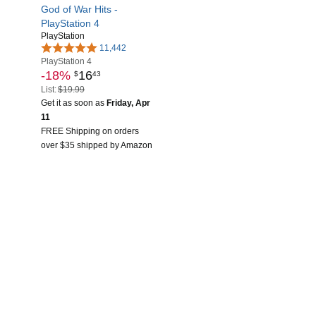
God of War Hits -
PlayStation 4
PlayStation
11,442
PlayStation 4
-18%
16
$
43
List:
$19.99
Get it as soon as
Friday, Apr
11
FREE Shipping on orders
over $35 shipped by Amazon