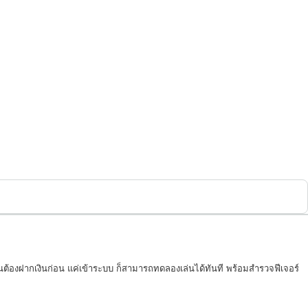
ป็นต้องฝากเงินก่อน แค่เข้าระบบ ก็สามารถทดลองเล่นได้ทันที พร้อมสำรวจฟีเจอร์