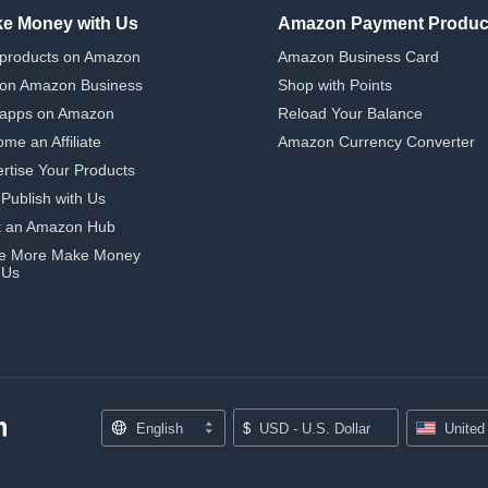
e Money with Us
Amazon Payment Produc
 products on Amazon
Amazon Business Card
 on Amazon Business
Shop with Points
 apps on Amazon
Reload Your Balance
me an Affiliate
Amazon Currency Converter
rtise Your Products
-Publish with Us
t an Amazon Hub
e More Make Money
 Us
English
$
USD - U.S. Dollar
United