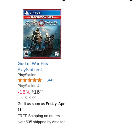
God of War Hits -
PlayStation 4
PlayStation
11,442
PlayStation 4
-18%
16
$
43
List:
$19.99
Get it as soon as
Friday, Apr
11
FREE Shipping on orders
over $35 shipped by Amazon