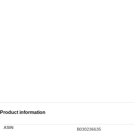
Product information
ASIN
B030236635