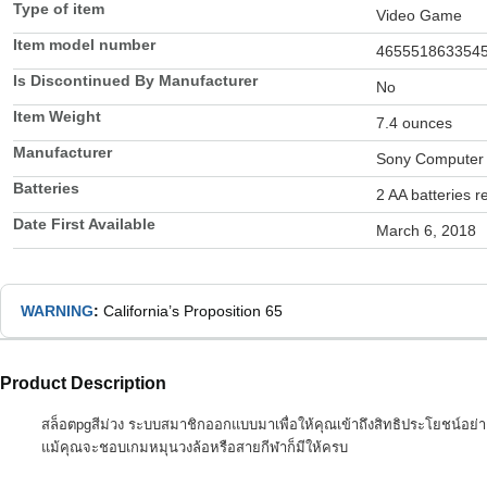
Type of item
Video Game
Item model number
465551863354
Is Discontinued By Manufacturer
No
Item Weight
7.4 ounces
Manufacturer
Sony Computer 
Batteries
2 AA batteries r
Date First Available
March 6, 2018
WARNING
:
California’s Proposition 65
Product Description
สล็อตpgสีม่วง ระบบสมาชิกออกแบบมาเพื่อให้คุณเข้าถึงสิทธิประโยชน์อย่าง
แม้คุณจะชอบเกมหมุนวงล้อหรือสายกีฬาก็มีให้ครบ