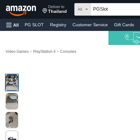
Deliver to
All
Thailand
PG SLOT
Registry
Customer Service
Gift Cards
All
›
›
Video Games
PlayStation 4
Consoles