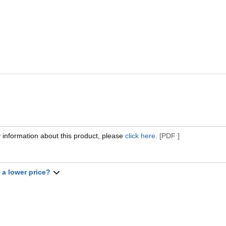
 information about this product, please
click here.
[PDF ]
t a lower price?