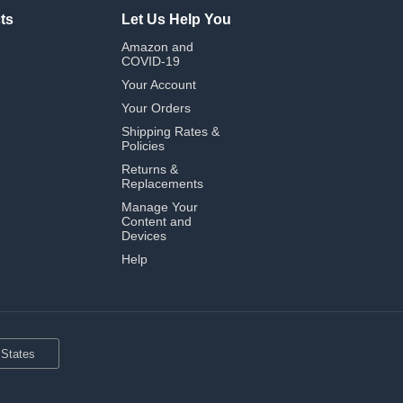
ts
Let Us Help You
Amazon and
COVID-19
Your Account
Your Orders
Shipping Rates &
Policies
Returns &
Replacements
Manage Your
Content and
Devices
Help
 States