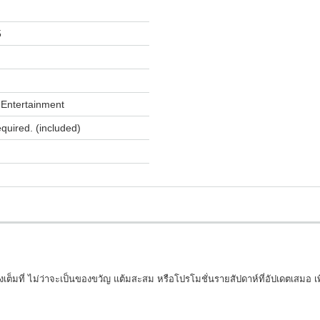
5
Entertainment
equired. (included)
เต็มที่ ไม่ว่าจะเป็นของขวัญ แต้มสะสม หรือโปรโมชั่นรายสัปดาห์ที่อัปเดตเสมอ เ