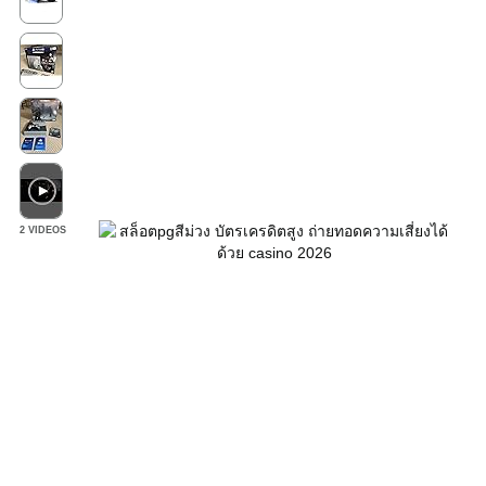
2 VIDEOS