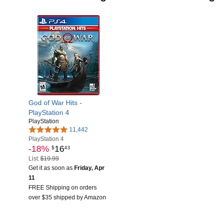
God of War Hits -
PlayStation 4
PlayStation
11,442
PlayStation 4
-18%
16
$
43
List:
$19.99
Get it as soon as
Friday, Apr
11
FREE Shipping on orders
over $35 shipped by Amazon