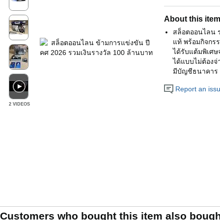
About this ite
สล็อตออนไลน ระ
แท้ พร้อมกิจกรรม
ได้รับแต้มพิเศษ
ได้แบบไม่ต้องจ่
มีบัญชีธนาคาร ห
Report an issue
2 VIDEOS
Customers who bought this item also bough