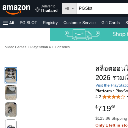
Deliver to
All
Thailand
PG SLOT
Registry
Customer Service
Gift Cards
S
All
›
›
Video Games
PlayStation 4
Consoles
สล็อตออนไ
2026 รวมเ
Visit the PlayStat
Platform :
PlaySt
4.2
719
$
98
$123.86 Shipping
Only 1 left in st