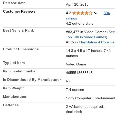
Release date
April 20, 2018
Customer Reviews
4.2
394
ratings
4.2 out of 5 stars
Best Sellers Rank
#83,477 in Video Games (
See
Top 100 in Video Games
)
#116 in
PlayStation 4 Console
Product Dimensions
14.3 x 4.5 x 17 inches; 7.41
ounces
Type of item
Video Game
Item model number
4655518633545
Is Discontinued By Manufacturer
No
Item Weight
7.4 ounces
Manufacturer
Sony Computer Entertainmen
Batteries
2 AA batteries required.
(included)