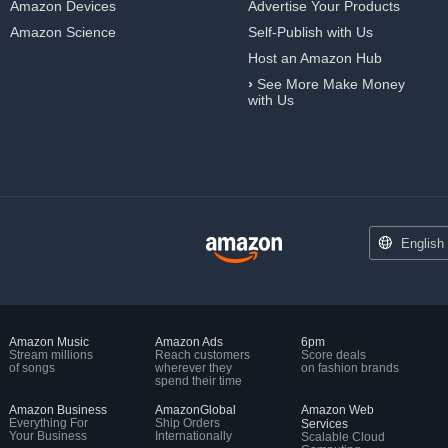
Amazon Devices
Advertise Your Products
Amazon Science
Self-Publish with Us
Host an Amazon Hub
›
See More Make Money
with Us
English
Amazon Music
Amazon Ads
6pm
Stream millions
Reach customers
Score deals
of songs
wherever they
on fashion brands
spend their time
Amazon Business
AmazonGlobal
Amazon Web
Everything For
Ship Orders
Services
Your Business
Internationally
Scalable Cloud