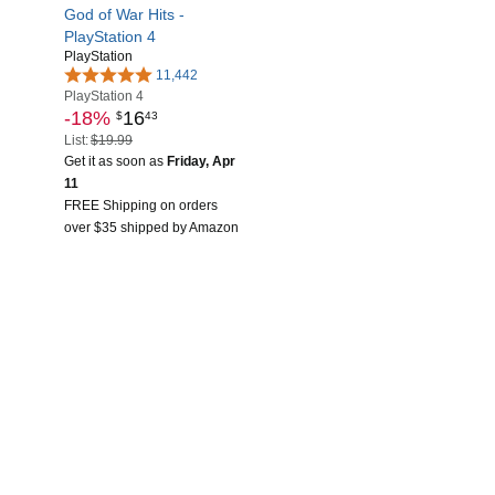
God of War Hits -
PlayStation 4
PlayStation
11,442
PlayStation 4
-18%
16
$
43
List:
$19.99
Get it as soon as
Friday, Apr
11
FREE Shipping on orders
over $35 shipped by Amazon