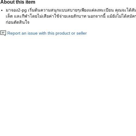
About this item
มาจอง2-pg เริ่มต้นความสนุกแบบสบายๆเพียงแค่ลงทะเบียน คุณจะได้สัม
เล็ต และกีฬาโดยไม่เสียค่าใช้จ่ายเลยสักบาท นอกจากนี้ แม้ยังไม่ได้สม
ก่อนตัดสินใจ
Report an issue with this product or seller