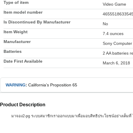
Type of item
Video Game
Item model number
465551863354
Is Discontinued By Manufacturer
No
Item Weight
7.4 ounces
Manufacturer
Sony Computer 
Batteries
2 AA batteries r
Date First Available
March 6, 2018
WARNING
:
California’s Proposition 65
Product Description
มาจอง2-pg ระบบสมาชิกเราออกแบบมาเพื่อมอบสิทธิประโยชน์อย่างเต็มที่ ไ