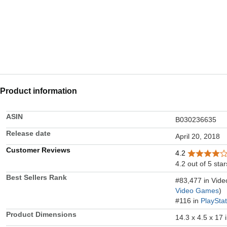
Product information
ASIN
B030236635
Release date
April 20, 2018
Customer Reviews
4.2
4.2 out of 5 star
Best Sellers Rank
#83,477 in Vid
Video Games
)
#116 in
PlaySta
Product Dimensions
14.3 x 4.5 x 17