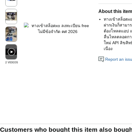
About this ite
ทางเข้าสล็อตxo 
ฝากเงินก็สามาร
ต้องโหลดแอป แ
ลื่นไหลตลอดกา
ใหม่ API ลิขสิท
เนื่อง
Report an issue
2 VIDEOS
Customers who bought this item also bough