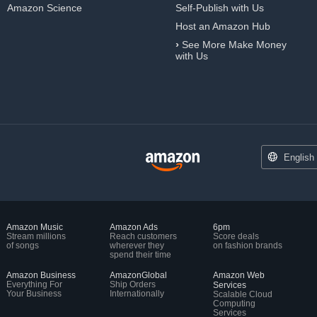
Amazon Science
Self-Publish with Us
Host an Amazon Hub
›
See More Make Money
with Us
English
Amazon Music
Amazon Ads
6pm
Stream millions
Reach customers
Score deals
of songs
wherever they
on fashion brands
spend their time
Amazon Business
AmazonGlobal
Amazon Web
Everything For
Ship Orders
Services
Your Business
Internationally
Scalable Cloud
Computing
Services