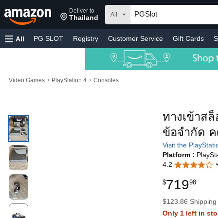
Deliver to
All
Thailand
PG SLOT
Registry
Customer Service
Gift Cards
S
All
›
›
Video Games
PlayStation 4
Consoles
ทางเข้าสล็
ข้อจำกัด 
Visit the PlayStat
Platform :
PlaySt
4.2
719
$
98
$123.86 Shipping
Only 1 left in st