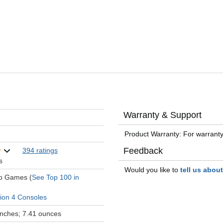
Warranty & Support
Product Warranty: For warranty
Feedback
394 ratings
s
Would you like to
tell us abou
eo Games (
See Top 100 in
tion 4 Consoles
 inches; 7.41 ounces