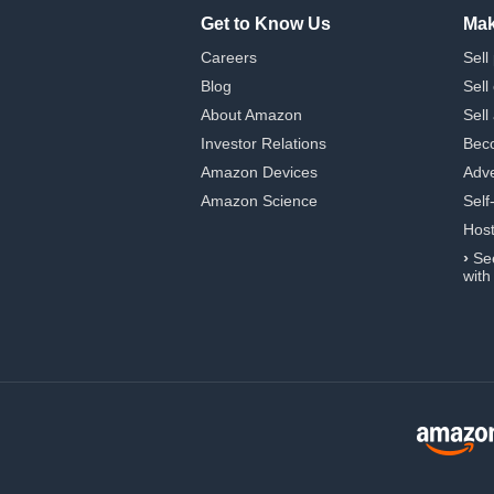
Get to Know Us
Mak
Careers
Sell
Blog
Sell
About Amazon
Sell
Investor Relations
Beco
Amazon Devices
Adve
Amazon Science
Self
Hos
›
Se
with