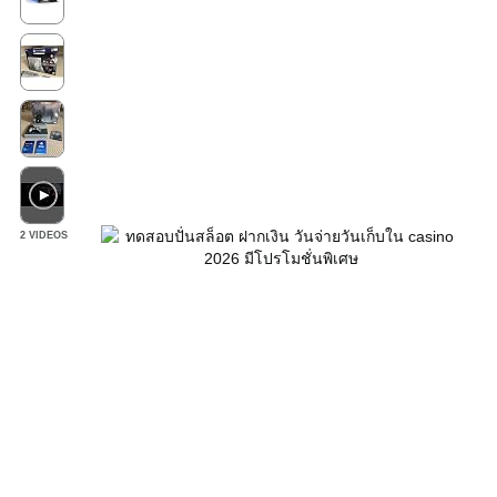
2 VIDEOS