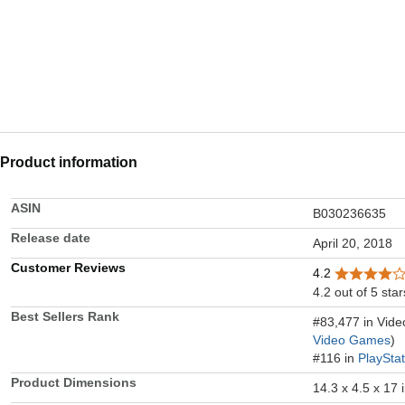
Product information
ASIN
B030236635
Release date
April 20, 2018
Customer Reviews
4.2
4.2 out of 5 star
Best Sellers Rank
#83,477 in Vid
Video Games
)
#116 in
PlaySta
Product Dimensions
14.3 x 4.5 x 17