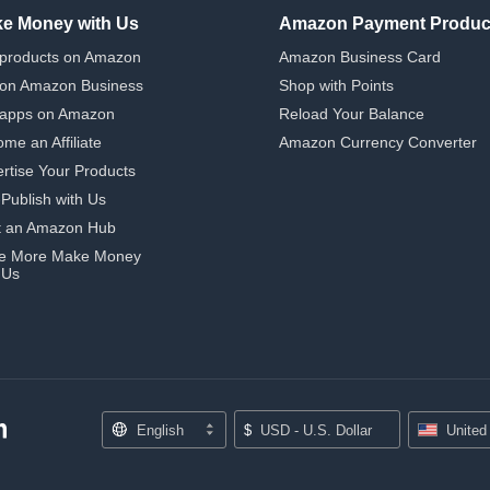
e Money with Us
Amazon Payment Produc
 products on Amazon
Amazon Business Card
 on Amazon Business
Shop with Points
 apps on Amazon
Reload Your Balance
me an Affiliate
Amazon Currency Converter
rtise Your Products
-Publish with Us
t an Amazon Hub
e More Make Money
 Us
English
$
USD - U.S. Dollar
United