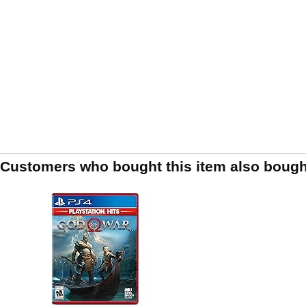
Customers who bought this item also bough