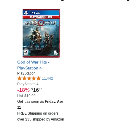
God of War Hits -
PlayStation 4
PlayStation
11,442
PlayStation 4
-18%
16
$
43
List:
$19.99
Get it as soon as
Friday, Apr
11
FREE Shipping on orders
over $35 shipped by Amazon