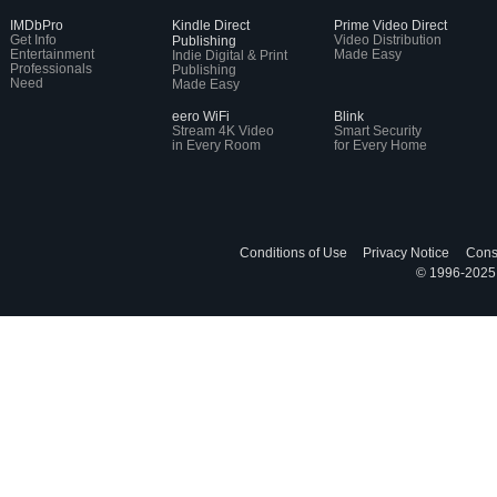
IMDbPro
Kindle Direct
Prime Video Direct
Get Info
Video Distribution
Publishing
Entertainment
Made Easy
Indie Digital & Print
Professionals
Publishing
Need
Made Easy
eero WiFi
Blink
Stream 4K Video
Smart Security
in Every Room
for Every Home
Conditions of Use
Privacy Notice
Cons
© 1996-2025, 