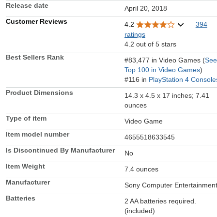
Release date
April 20, 2018
Customer Reviews
4.2
394
ratings
4.2 out of 5 stars
Best Sellers Rank
#83,477 in Video Games (
See
Top 100 in Video Games
)
#116 in
PlayStation 4 Console
Product Dimensions
14.3 x 4.5 x 17 inches; 7.41
ounces
Type of item
Video Game
Item model number
4655518633545
Is Discontinued By Manufacturer
No
Item Weight
7.4 ounces
Manufacturer
Sony Computer Entertainmen
Batteries
2 AA batteries required.
(included)