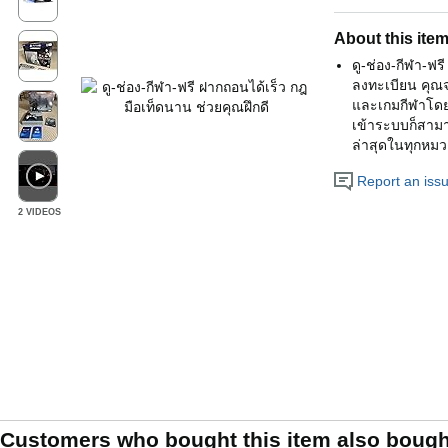
About this ite
ดู-ช่อง-กีฬา-ฟร
ลงทะเบียน คุณจ
และเกมกีฬาโดยไ
เข้าระบบก็สามา
ล่าสุดในทุกหม
Report an issue
2 VIDEOS
Customers who bought this item also bough